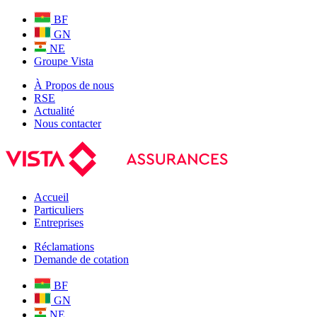
BF
GN
NE
Groupe Vista
À Propos de nous
RSE
Actualité
Nous contacter
Accueil
Particuliers
Entreprises
Réclamations
Demande de cotation
BF
GN
NE