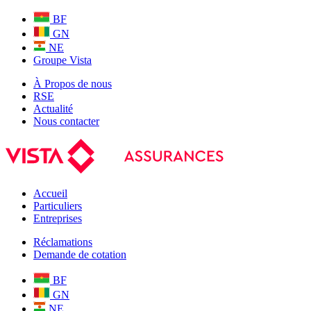
BF
GN
NE
Groupe Vista
À Propos de nous
RSE
Actualité
Nous contacter
Accueil
Particuliers
Entreprises
Réclamations
Demande de cotation
BF
GN
NE