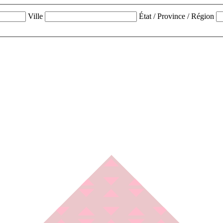
Ville
État / Province / Région