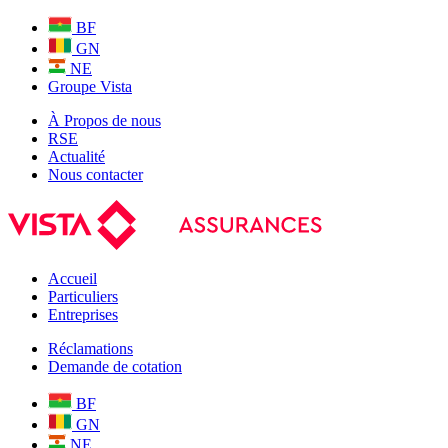
BF
GN
NE
Groupe Vista
À Propos de nous
RSE
Actualité
Nous contacter
Accueil
Particuliers
Entreprises
Réclamations
Demande de cotation
BF
GN
NE